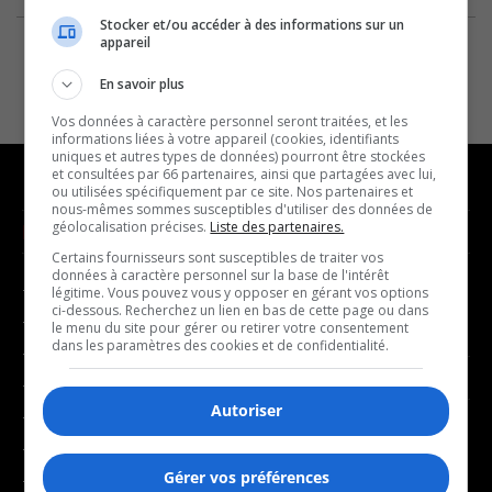
Stocker et/ou accéder à des informations sur un
appareil
En savoir plus
Vos données à caractère personnel seront traitées, et les
informations liées à votre appareil (cookies, identifiants
uniques et autres types de données) pourront être stockées
et consultées par 66 partenaires, ainsi que partagées avec lui,
ou utilisées spécifiquement par ce site. Nos partenaires et
nous-mêmes sommes susceptibles d'utiliser des données de
géolocalisation précises.
Liste des partenaires.
NOUVELLES
MUSIQUE
Certains fournisseurs sont susceptibles de traiter vos
données à caractère personnel sur la base de l'intérêt
- Affaires municipales
- Décompte franco
légitime. Vous pouvez vous y opposer en gérant vos options
ci-dessous. Recherchez un lien en bas de cette page ou dans
- Communauté / Social
- Joué récemment
le menu du site pour gérer ou retirer votre consentement
dans les paramètres des cookies et de confidentialité.
- Culture
BALADOS
- Économie
Autoriser
- Éducation
- Affaires
- Environnement
- Art de vivre
Gérer vos préférences
- Faits divers