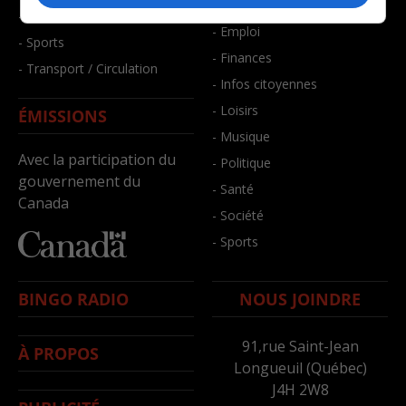
- Bien-être
- Santé et bien-être
- Emploi
- Sports
- Finances
- Transport / Circulation
- Infos citoyennes
- Loisirs
ÉMISSIONS
- Musique
Avec la participation du
- Politique
gouvernement du
- Santé
Canada
- Société
- Sports
BINGO RADIO
NOUS JOINDRE
91,rue Saint-Jean
À PROPOS
Longueuil (Québec)
J4H 2W8