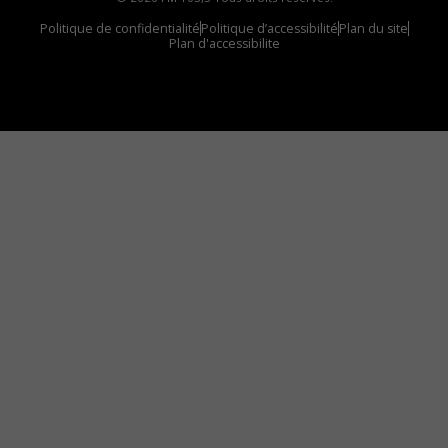
Politique de confidentialité
Politique d’accessibilité
Plan du site
Plan d'accessibilite
Comment installer notre vignette sur votre
appareil mobile