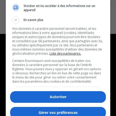
Stocker et/ou accéder à des informations sur un
appareil
En savoir plus
Vos données à caractère personnel seront traitées, et les
informations liées à votre appareil (cookies, identifiants
uniques et autres types de données) pourront être stockées
et consultées par 66 partenaires, ainsi que partagées avec lui,
ou utilisées spécifiquement par ce site. Nos partenaires et
nous-mêmes sommes susceptibles d'utiliser des données de
géolocalisation précises.
Liste des partenaires.
NOUVELLES
MUSIQUE
Certains fournisseurs sont susceptibles de traiter vos
données à caractère personnel sur la base de l'intérêt
- Affaires municipales
- Décompte franco
légitime. Vous pouvez vous y opposer en gérant vos options
ci-dessous. Recherchez un lien en bas de cette page ou dans
- Communauté / Social
- Joué récemment
le menu du site pour gérer ou retirer votre consentement
dans les paramètres des cookies et de confidentialité.
- Culture
BALADOS
- Économie
Autoriser
- Éducation
- Affaires
- Environnement
- Art de vivre
Gérer vos préférences
- Faits divers