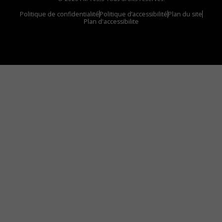
Politique de confidentialité
Politique d’accessibilité
Plan du site
Plan d'accessibilite
Comment installer notre vignette sur votre
appareil mobile