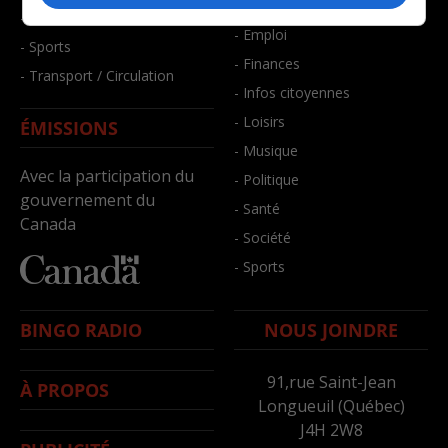
- Bien-être
- Santé et bien-être
- Emploi
- Sports
- Finances
- Transport / Circulation
- Infos citoyennes
- Loisirs
ÉMISSIONS
- Musique
Avec la participation du
- Politique
gouvernement du
- Santé
Canada
- Société
- Sports
BINGO RADIO
NOUS JOINDRE
91,rue Saint-Jean
À PROPOS
Longueuil (Québec)
J4H 2W8