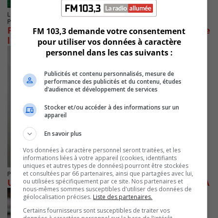
LONGUEUIL
Publié le 14 juillet 2026 à 06h33
Période décisive pour les équipes de soccer de
FM 103,3 demande votre consentement
la Rive-Sud
pour utiliser vos données à caractère
personnel dans les cas suivants :
Publicités et contenu personnalisés, mesure de
performance des publicités et du contenu, études
d’audience et développement de services
Stocker et/ou accéder à des informations sur un
appareil
En savoir plus
Vos données à caractère personnel seront traitées, et les
informations liées à votre appareil (cookies, identifiants
uniques et autres types de données) pourront être stockées
et consultées par 66 partenaires, ainsi que partagées avec lui,
Publié le 3 juillet 2026 à 19h00
Un Candiacois à la Coupe du monde de la FIFA
ou utilisées spécifiquement par ce site. Nos partenaires et
nous-mêmes sommes susceptibles d'utiliser des données de
géolocalisation précises.
Liste des partenaires.
Certains fournisseurs sont susceptibles de traiter vos