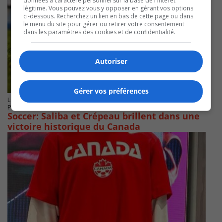
données à caractère personnel sur la base de l'intérêt
légitime. Vous pouvez vous y opposer en gérant vos options
ci-dessous. Recherchez un lien en bas de cette page ou dans
le menu du site pour gérer ou retirer votre consentement
dans les paramètres des cookies et de confidentialité.
Autoriser
Gérer vos préférences
LONGUEUIL
Publié le 19 juin 2026 à 06h52
Soccer: Saliba et Crépeau brillent dans une
victoire historique du Canada