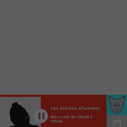
internet de la Radio allumée au
www.fm1033.ca
Ensuite cliquez sur l’icône situé au bas de
votre écran
(celui qui représente un carré incluant une
flèche dirigé vers le haut)
Cliquez maintenant sur l’option Ajouter sur
l’écran d’accueil et vous verrez apparaître le
logo du FM 103,3
Faites Enregistrer en haut à droite.
Et voilà! Toutes les infos et l’écoute de votre radio
locale vous sont maintenant accessibles en un clic!
Audio
00:00
00:00
Player
Les soirées allumées
Mercredi de 18h00 à
19h00