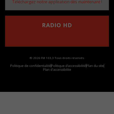
Téléchargez notre application dès maintenant !
RADIO HD
••••••••••••••••••
Comment synthoniser la fréquence HD dans
votre voiture
© 2026 FM 103,3 Tous droits réservés.
Politique de confidentialité
Politique d’accessibilité
Plan du site
Plan d'accessibilite