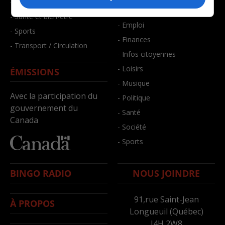
- Faits divers
- Bien-être
- Santé et bien-être
- Emploi
- Sports
- Finances
- Transport / Circulation
- Infos citoyennes
- Loisirs
ÉMISSIONS
- Musique
Avec la participation du
- Politique
gouvernement du
- Santé
Canada
- Société
- Sports
BINGO RADIO
NOUS JOINDRE
91,rue Saint-Jean
À PROPOS
Longueuil (Québec)
J4H 2W8