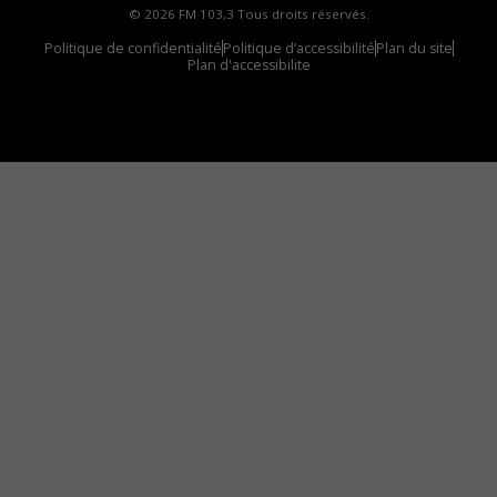
© 2026 FM 103,3 Tous droits réservés.
Politique de confidentialité
Politique d’accessibilité
Plan du site
Plan d'accessibilite
Comment installer notre vignette sur votre
appareil mobile