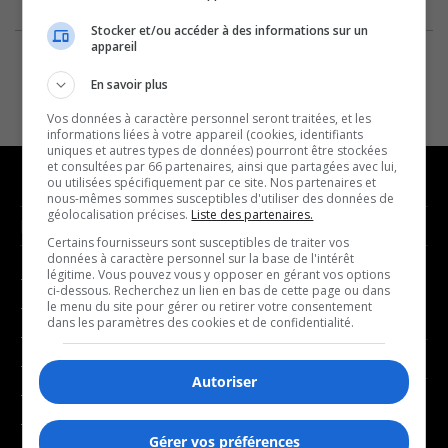
Stocker et/ou accéder à des informations sur un
appareil
En savoir plus
Vos données à caractère personnel seront traitées, et les
informations liées à votre appareil (cookies, identifiants
uniques et autres types de données) pourront être stockées
et consultées par 66 partenaires, ainsi que partagées avec lui,
ou utilisées spécifiquement par ce site. Nos partenaires et
nous-mêmes sommes susceptibles d'utiliser des données de
géolocalisation précises.
Liste des partenaires.
NOUVELLES
MUSIQUE
Certains fournisseurs sont susceptibles de traiter vos
données à caractère personnel sur la base de l'intérêt
légitime. Vous pouvez vous y opposer en gérant vos options
- Affaires municipales
- Décompte franco
ci-dessous. Recherchez un lien en bas de cette page ou dans
- Communauté / Social
- Joué récemment
le menu du site pour gérer ou retirer votre consentement
dans les paramètres des cookies et de confidentialité.
- Culture
BALADOS
- Économie
Autoriser
- Éducation
- Affaires
- Environnement
- Art de vivre
Gérer vos préférences