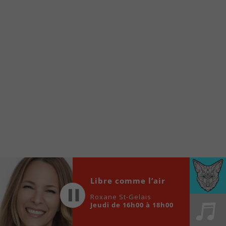
www.fm1033.ca
Ensuite cliquez sur l’icône situé au bas de
votre écran
(celui qui représente un carré incluant une
flèche dirigé vers le haut)
Cliquez maintenant sur l’option Ajouter sur
l’écran d’accueil et vous verrez apparaître le
logo du FM 103,3
Faites Enregistrer en haut à droite.
Et voilà! Toutes les infos et l’écoute de votre radio
locale vous sont maintenant accessibles en un clic!
Audio
00:00
00:00
Player
Libre comme l’air
Roxane St-Gelais
Jeudi de 16h00 à 18h00