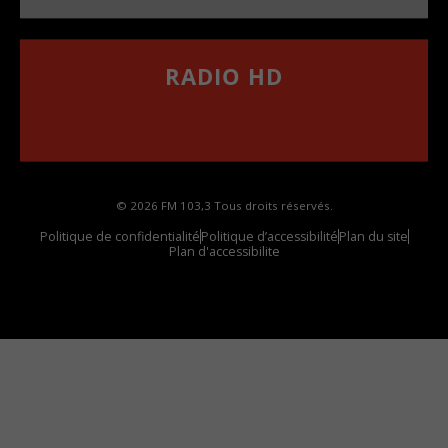
RADIO HD
••••••••••••••••••
Comment synthoniser la fréquence HD dans
votre voiture
© 2026 FM 103,3 Tous droits réservés.
Politique de confidentialité
Politique d’accessibilité
Plan du site
Plan d'accessibilite