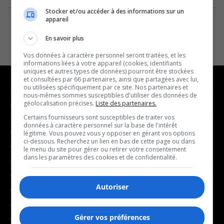
Stocker et/ou accéder à des informations sur un
appareil
En savoir plus
Vos données à caractère personnel seront traitées, et les
informations liées à votre appareil (cookies, identifiants
uniques et autres types de données) pourront être stockées
et consultées par 66 partenaires, ainsi que partagées avec lui,
ou utilisées spécifiquement par ce site. Nos partenaires et
nous-mêmes sommes susceptibles d'utiliser des données de
géolocalisation précises.
Liste des partenaires.
NOUVELLES
MUSIQUE
Certains fournisseurs sont susceptibles de traiter vos
données à caractère personnel sur la base de l'intérêt
- Affaires municipales
- Décompte franco
légitime. Vous pouvez vous y opposer en gérant vos options
ci-dessous. Recherchez un lien en bas de cette page ou dans
- Communauté / Social
- Joué récemment
le menu du site pour gérer ou retirer votre consentement
dans les paramètres des cookies et de confidentialité.
- Culture
BALADOS
- Économie
Autoriser
- Éducation
- Affaires
- Environnement
- Art de vivre
Gérer vos préférences
- Faits divers