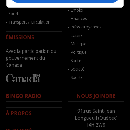
- Bien-être
- Santé et bien-être
- Emploi
- Sports
- Finances
- Transport / Circulation
- Infos citoyennes
- Loisirs
ÉMISSIONS
- Musique
Avec la participation du
- Politique
gouvernement du
- Santé
Canada
- Société
- Sports
BINGO RADIO
NOUS JOINDRE
91,rue Saint-Jean
À PROPOS
Longueuil (Québec)
J4H 2W8