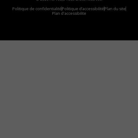
Politique de confidentialité
Politique d’accessibilité
Plan du site
Plan d'accessibilite
Comment installer notre vignette sur votre
appareil mobile