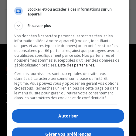
Stocker et/ou accéder à des informations sur un
appareil
En savoir plus
Vos données à caractère personnel seront traitées, et les
informations liées à votre appareil (cookies, identifiants
uniques et autres types de données) pourront être stockées
et consultées par 66 partenaires, ainsi que partagées avec lui,
ou utilisées spécifiquement par ce site. Nos partenaires et
nous-mêmes sommes susceptibles d'utiliser des données de
géolocalisation précises.
Liste des partenaires.
NOUVELLES
MUSIQUE
Certains fournisseurs sont susceptibles de traiter vos
données à caractère personnel sur la base de l'intérêt
légitime. Vous pouvez vous y opposer en gérant vos options
- Affaires municipales
- Décompte franco
ci-dessous. Recherchez un lien en bas de cette page ou dans
- Communauté / Social
- Joué récemment
le menu du site pour gérer ou retirer votre consentement
dans les paramètres des cookies et de confidentialité.
- Culture
BALADOS
- Économie
Autoriser
- Éducation
- Affaires
- Environnement
- Art de vivre
Gérer vos préférences