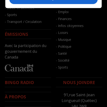
- Faits divers
- Bien-être
- Santé et bien-être
- Emploi
- Sports
- Finances
- Transport / Circulation
- Infos citoyennes
- Loisirs
ÉMISSIONS
- Musique
Avec la participation du
- Politique
gouvernement du
- Santé
Canada
- Société
- Sports
BINGO RADIO
NOUS JOINDRE
91,rue Saint-Jean
À PROPOS
Longueuil (Québec)
J4H 2W8