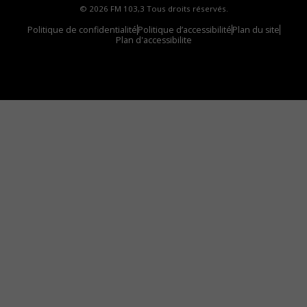
© 2026 FM 103,3 Tous droits réservés.
Politique de confidentialité
Politique d’accessibilité
Plan du site
Plan d'accessibilite
Comment installer notre vignette sur votre
appareil mobile