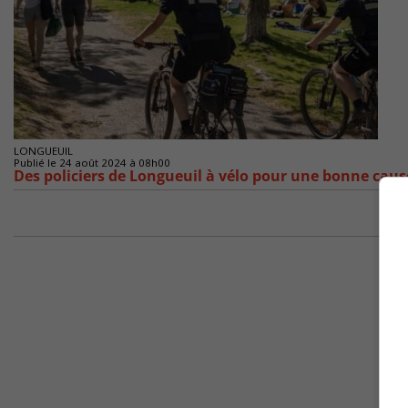
LONGUEUIL
Publié le 24 août 2024 à 08h00
Des policiers de Longueuil à vélo pour une bonne caus