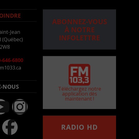
OINDRE
ABONNEZ-VOUS
À NOTRE
aint-Jean
INFOLETTRE
 (Québec)
 2W8
-646-6800
m1033.ca
Z-NOUS
Téléchargez notre
application dès
maintenant !
RADIO HD
••••••••••••••••••
Comment synthoniser la