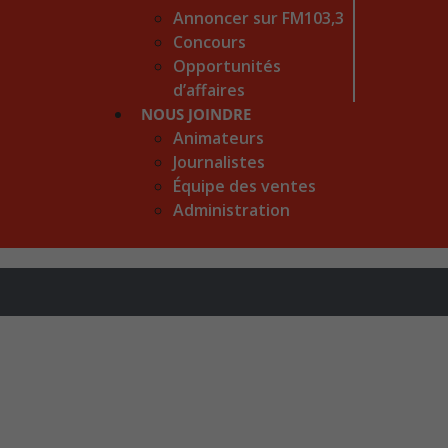
Annoncer sur FM103,3
Concours
Opportunités
d’affaires
NOUS JOINDRE
Animateurs
Journalistes
Équipe des ventes
Administration