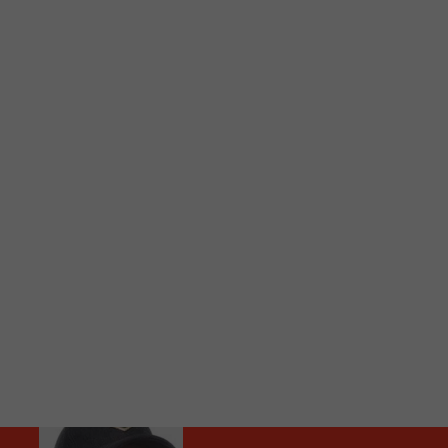
C
Vous avez envie d’écouter le FM 103,3 ou notre nouv
Ajoutez un signet FM 103,3 sur votre écran d’accueil
Voici la procédure ;)
À partir de votre téléphone, allez sur le site inte
Ensuite cliquez sur l’icône situé au bas de votre éc
(celui qui représente un carré incluant une flèche d
Cliquez maintenant sur l’option Ajouter sur l’écran
Faites Enregistrer en haut à droite.
Et voilà! Toutes les infos et l’écoute de votre radio loca
Audio