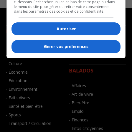
ci-dessous. Recherchez un lien en bas de cette page ou dans
le menu du site pour gérer ou retirer votre consentement
dans les paramètres des cookies et de confidentialité.
Autoriser
NOUVELLES
MUSIQUE
- Affaires municipales
- Décompte franco
Gérer vos préférences
- Communauté / Social
- Joué récemment
- Culture
BALADOS
- Économie
- Éducation
- Affaires
- Environnement
- Art de vivre
- Faits divers
- Bien-être
- Santé et bien-être
- Emploi
- Sports
- Finances
- Transport / Circulation
- Infos citoyennes