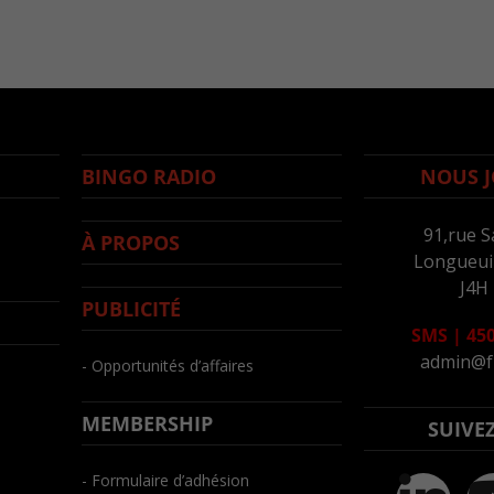
BINGO RADIO
NOUS J
91,rue S
À PROPOS
Longueuil
J4H
PUBLICITÉ
SMS
|
450
admin@f
- Opportunités d’affaires
MEMBERSHIP
SUIVE
- Formulaire d’adhésion