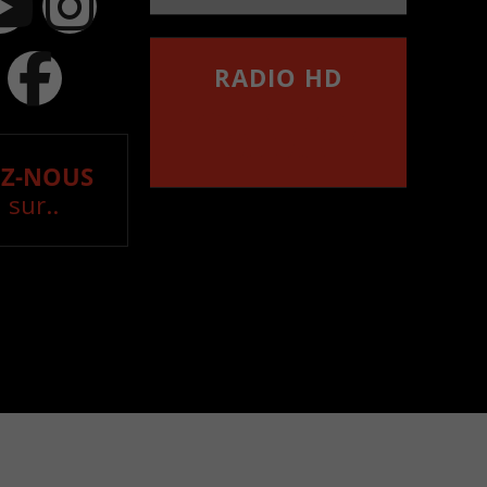
RADIO HD
••••••••••••••••••
Comment synthoniser la
fréquence HD dans
votre voiture
Z-NOUS
 sur..