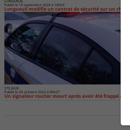
LONGUEUIL
Publié le 19 septembre 2024 à 10h03
Longueuil modifie un contrat de sécurité sur un chant
STE-JULIE
Publié le 20 octobre 2022 à 05h27
Un signaleur routier meurt après avoir été frappé à C