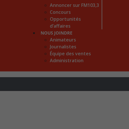
Annoncer sur FM103,3
Concours
Opportunités
d’affaires
NOUS JOINDRE
Animateurs
Journalistes
Équipe des ventes
Administration