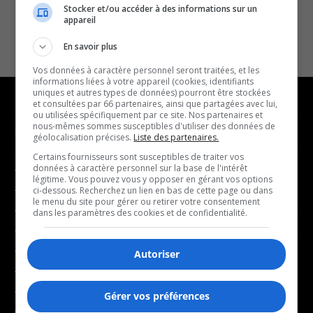
Stocker et/ou accéder à des informations sur un
appareil
En savoir plus
Vos données à caractère personnel seront traitées, et les
informations liées à votre appareil (cookies, identifiants
uniques et autres types de données) pourront être stockées
et consultées par 66 partenaires, ainsi que partagées avec lui,
ou utilisées spécifiquement par ce site. Nos partenaires et
nous-mêmes sommes susceptibles d'utiliser des données de
NOUVELLES
MUSIQUE
géolocalisation précises.
Liste des partenaires.
Certains fournisseurs sont susceptibles de traiter vos
données à caractère personnel sur la base de l'intérêt
- Affaires municipales
- Décompte franco
légitime. Vous pouvez vous y opposer en gérant vos options
- Communauté / Social
- Joué récemment
ci-dessous. Recherchez un lien en bas de cette page ou dans
le menu du site pour gérer ou retirer votre consentement
- Culture
dans les paramètres des cookies et de confidentialité.
BALADOS
- Économie
- Éducation
Autoriser
- Affaires
- Environnement
- Art de vivre
- Faits divers
Gérer vos préférences
- Bien-être
- Santé et bien-être