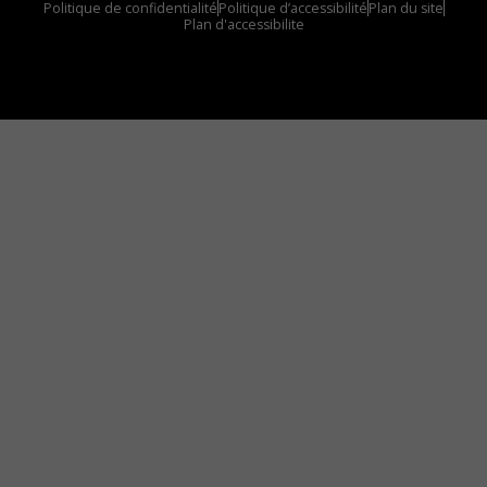
Politique de confidentialité
Politique d’accessibilité
Plan du site
Plan d'accessibilite
Comment installer notre vignette sur votre
appareil mobile
Vous avez envie d’écouter le FM 103,3 ou notre