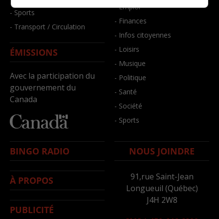
- Emploi
- Sports
- Finances
- Transport / Circulation
- Infos citoyennes
- Loisirs
ÉMISSIONS
- Musique
Avec la participation du
- Politique
gouvernement du
- Santé
Canada
- Société
- Sports
BINGO RADIO
NOUS JOINDRE
91,rue Saint-Jean
À PROPOS
Longueuil (Québec)
J4H 2W8
PUBLICITÉ