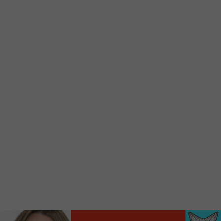
Voici la procédure ;)
À partir de votre téléphone, allez sur le site
internet de la Radio allumée au
www.fm1033.ca
Ensuite cliquez sur l’icône situé au bas de
votre écran
(celui qui représente un carré incluant une
flèche dirigé vers le haut)
Cliquez maintenant sur l’option Ajouter sur
l’écran d’accueil et vous verrez apparaître le
logo du FM 103,3
Faites Enregistrer en haut à droite.
Et voilà! Toutes les infos et l’écoute de votre radio
locale vous sont maintenant accessibles en un clic!
Audio