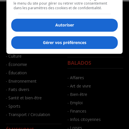
le menu du site pour gérer ou retirer votre consentement
dans les paramètres des cookies et de confidentialité.
NOUVELLES
MUSIQUE
Autoriser
- Affaires municipales
- Décompte franco
Gérer vos préférences
- Communauté / Social
- Joué récemment
- Culture
BALADOS
- Économie
- Éducation
- Affaires
- Environnement
- Art de vivre
- Faits divers
- Bien-être
- Santé et bien-être
- Emploi
- Sports
- Finances
- Transport / Circulation
- Infos citoyennes
- Loisirs