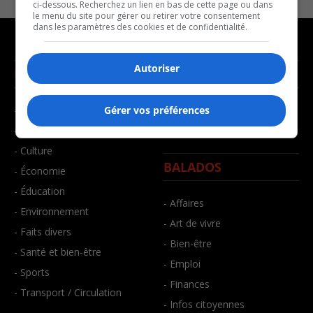
ci-dessous. Recherchez un lien en bas de cette page ou dans
le menu du site pour gérer ou retirer votre consentement
dans les paramètres des cookies et de confidentialité.
Autoriser
NOUVELLES
MUSIQUE
- Affaires municipales
- Décompte franco
Gérer vos préférences
- Communauté / Social
- Joué récemment
- Culture
BALADOS
- Économie
- Éducation
- Affaires
- Environnement
- Art de vivre
- Faits divers
- Bien-être
- Santé et bien-être
- Emploi
- Sports
- Finances
- Transport / Circulation
- Infos citoyennes