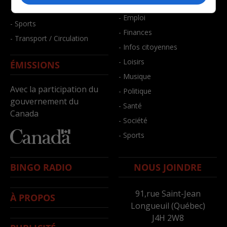
- Bien-être
- Santé et bien-être
- Emploi
- Sports
- Finances
- Transport / Circulation
- Infos citoyennes
- Loisirs
ÉMISSIONS
- Musique
Avec la participation du
- Politique
gouvernement du
- Santé
Canada
- Société
- Sports
BINGO RADIO
NOUS JOINDRE
91,rue Saint-Jean
À PROPOS
Longueuil (Québec)
J4H 2W8