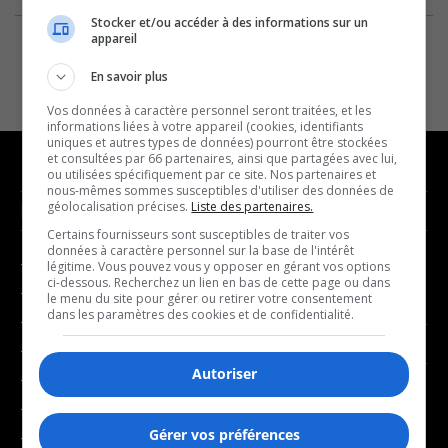
Stocker et/ou accéder à des informations sur un
appareil
En savoir plus
Vos données à caractère personnel seront traitées, et les
informations liées à votre appareil (cookies, identifiants
uniques et autres types de données) pourront être stockées
et consultées par 66 partenaires, ainsi que partagées avec lui,
ou utilisées spécifiquement par ce site. Nos partenaires et
nous-mêmes sommes susceptibles d'utiliser des données de
géolocalisation précises.
Liste des partenaires.
NOUVELLES
MUSIQUE
Certains fournisseurs sont susceptibles de traiter vos
données à caractère personnel sur la base de l'intérêt
- Affaires municipales
- Décompte franco
légitime. Vous pouvez vous y opposer en gérant vos options
ci-dessous. Recherchez un lien en bas de cette page ou dans
- Communauté / Social
- Joué récemment
le menu du site pour gérer ou retirer votre consentement
dans les paramètres des cookies et de confidentialité.
- Culture
BALADOS
- Économie
Autoriser
- Éducation
- Affaires
- Environnement
- Art de vivre
Gérer vos préférences
- Faits divers