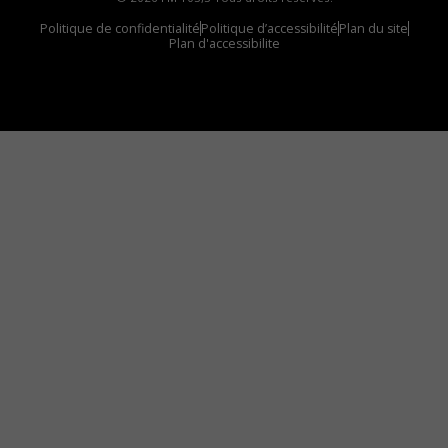
Politique de confidentialité
Politique d’accessibilité
Plan du site
Plan d'accessibilite
Comment installer notre vignette sur votre
appareil mobile