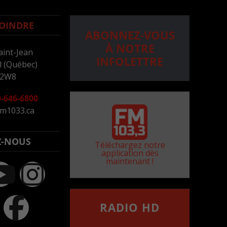
OINDRE
ABONNEZ-VOUS
À NOTRE
aint-Jean
INFOLETTRE
 (Québec)
 2W8
-646-6800
m1033.ca
Z-NOUS
Téléchargez notre
application dès
maintenant !
RADIO HD
••••••••••••••••••
Comment synthoniser la