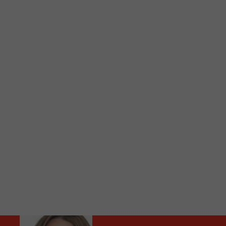
C
Vous avez envie d’écouter le FM 103,3 ou notre nouv
Ajoutez un signet FM 103,3 sur votre écran d’accueil
Voici la procédure ;)
À partir de votre téléphone, allez sur le site inte
Ensuite cliquez sur l’icône situé au bas de votre éc
(celui qui représente un carré incluant une flèche d
Cliquez maintenant sur l’option Ajouter sur l’écran
Faites Enregistrer en haut à droite.
Et voilà! Toutes les infos et l’écoute de votre radio loca
Audio