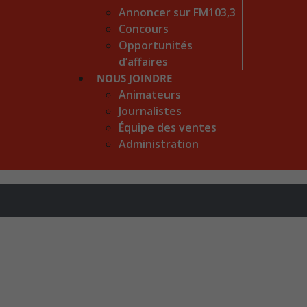
Annoncer sur FM103,3
Concours
Opportunités
d’affaires
NOUS JOINDRE
Animateurs
Journalistes
Équipe des ventes
Administration