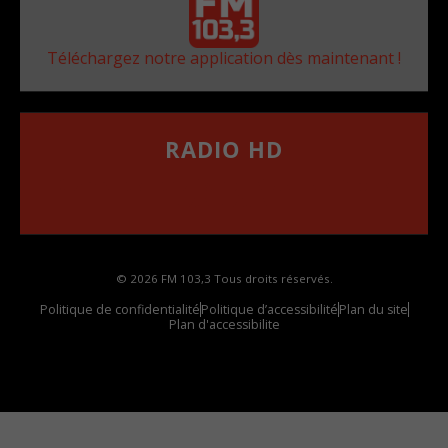
Téléchargez notre application dès maintenant !
RADIO HD
••••••••••••••••••
Comment synthoniser la fréquence HD dans
votre voiture
© 2026 FM 103,3 Tous droits réservés.
Politique de confidentialité
Politique d’accessibilité
Plan du site
Plan d'accessibilite