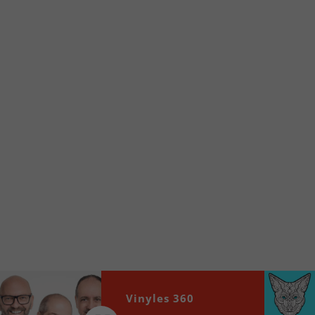
Voici la procédure ;)
À partir de votre téléphone, allez sur le site
internet de la Radio allumée au
www.fm1033.ca
Ensuite cliquez sur l’icône situé au bas de
votre écran
(celui qui représente un carré incluant une
flèche dirigé vers le haut)
Cliquez maintenant sur l’option Ajouter sur
l’écran d’accueil et vous verrez apparaître le
logo du FM 103,3
Faites Enregistrer en haut à droite.
Et voilà! Toutes les infos et l’écoute de votre radio
locale vous sont maintenant accessibles en un clic!
Audio
00:00
00:00
Vinyles 360
Player