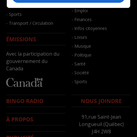
- Bien-être
- Santé et bien-être
- Emploi
- Sports
- Finances
- Transport / Circulation
- Infos citoyennes
- Loisirs
ÉMISSIONS
- Musique
Avec la participation du
- Politique
gouvernement du
- Santé
Canada
- Société
- Sports
BINGO RADIO
NOUS JOINDRE
91,rue Saint-Jean
À PROPOS
Longueuil (Québec)
J4H 2W8