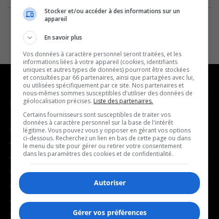
Stocker et/ou accéder à des informations sur un
appareil
En savoir plus
Vos données à caractère personnel seront traitées, et les
informations liées à votre appareil (cookies, identifiants
uniques et autres types de données) pourront être stockées
et consultées par 66 partenaires, ainsi que partagées avec lui,
ou utilisées spécifiquement par ce site. Nos partenaires et
nous-mêmes sommes susceptibles d'utiliser des données de
géolocalisation précises.
Liste des partenaires.
NOUVELLES
MUSIQUE
Certains fournisseurs sont susceptibles de traiter vos
données à caractère personnel sur la base de l'intérêt
- Affaires municipales
- Décompte franco
légitime. Vous pouvez vous y opposer en gérant vos options
ci-dessous. Recherchez un lien en bas de cette page ou dans
- Communauté / Social
- Joué récemment
le menu du site pour gérer ou retirer votre consentement
dans les paramètres des cookies et de confidentialité.
- Culture
BALADOS
- Économie
Autoriser
- Éducation
- Affaires
- Environnement
- Art de vivre
Gérer vos préférences
- Faits divers