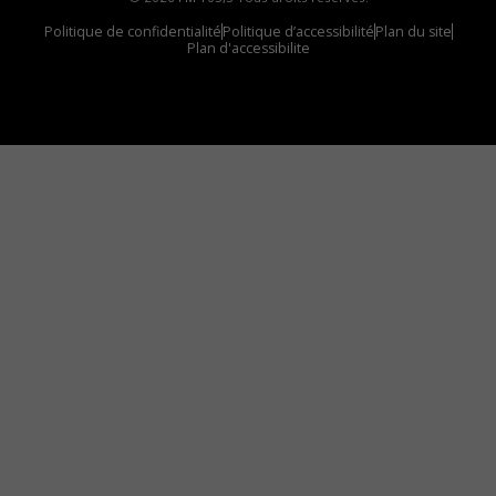
Politique de confidentialité
Politique d’accessibilité
Plan du site
Plan d'accessibilite
Comment installer notre vignette sur votre
appareil mobile