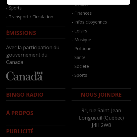
- Emploi
- Sports
- Finances
- Transport / Circulation
- Infos citoyennes
- Loisirs
ÉMISSIONS
- Musique
Avec la participation du
- Politique
gouvernement du
- Santé
Canada
- Société
- Sports
BINGO RADIO
NOUS JOINDRE
91,rue Saint-Jean
À PROPOS
Longueuil (Québec)
J4H 2W8
PUBLICITÉ