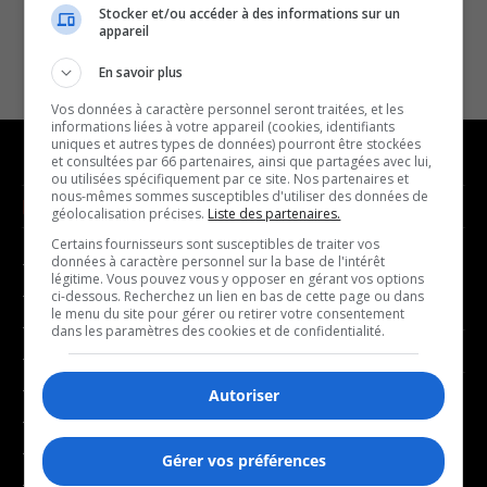
Stocker et/ou accéder à des informations sur un
appareil
En savoir plus
Vos données à caractère personnel seront traitées, et les
informations liées à votre appareil (cookies, identifiants
uniques et autres types de données) pourront être stockées
et consultées par 66 partenaires, ainsi que partagées avec lui,
ou utilisées spécifiquement par ce site. Nos partenaires et
nous-mêmes sommes susceptibles d'utiliser des données de
NOUVELLES
MUSIQUE
géolocalisation précises.
Liste des partenaires.
Certains fournisseurs sont susceptibles de traiter vos
données à caractère personnel sur la base de l'intérêt
- Affaires municipales
- Décompte franco
légitime. Vous pouvez vous y opposer en gérant vos options
- Communauté / Social
- Joué récemment
ci-dessous. Recherchez un lien en bas de cette page ou dans
le menu du site pour gérer ou retirer votre consentement
- Culture
dans les paramètres des cookies et de confidentialité.
BALADOS
- Économie
- Éducation
Autoriser
- Affaires
- Environnement
- Art de vivre
- Faits divers
Gérer vos préférences
- Bien-être
- Santé et bien-être