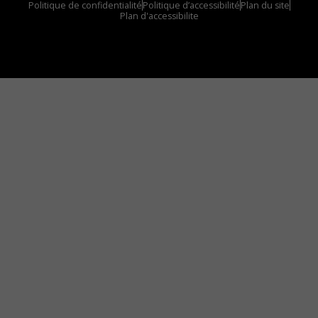
Politique de confidentialité
Politique d’accessibilité
Plan du site
Plan d'accessibilite
Comment installer notre vignette sur votre
appareil mobile
Vous avez envie d’écouter le FM 103,3 ou notre