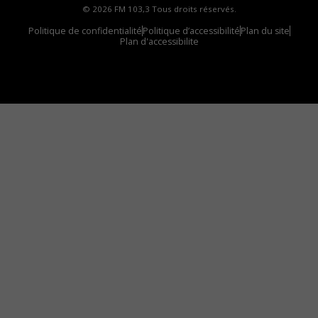
© 2026 FM 103,3 Tous droits réservés.
Politique de confidentialité
Politique d’accessibilité
Plan du site
Plan d'accessibilite
Comment installer notre vignette sur votre
appareil mobile