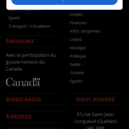
- Faits divers
- Bien-être
- Santé et bien-être
- Emploi
- Sports
- Finances
- Transport / Circulation
- Infos citoyennes
- Loisirs
ÉMISSIONS
- Musique
Avec la participation du
- Politique
gouvernement du
- Santé
Canada
- Société
- Sports
BINGO RADIO
NOUS JOINDRE
91,rue Saint-Jean
À PROPOS
Longueuil (Québec)
J4H 2W8