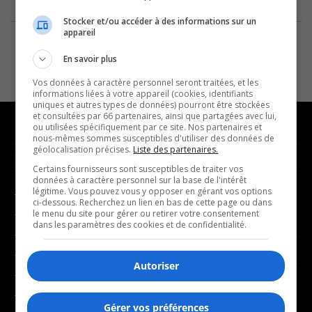
Stocker et/ou accéder à des informations sur un
appareil
En savoir plus
Vos données à caractère personnel seront traitées, et les
informations liées à votre appareil (cookies, identifiants
uniques et autres types de données) pourront être stockées
et consultées par 66 partenaires, ainsi que partagées avec lui,
ou utilisées spécifiquement par ce site. Nos partenaires et
nous-mêmes sommes susceptibles d'utiliser des données de
géolocalisation précises.
Liste des partenaires.
NOUVELLES
MUSIQUE
Certains fournisseurs sont susceptibles de traiter vos
données à caractère personnel sur la base de l'intérêt
légitime. Vous pouvez vous y opposer en gérant vos options
- Affaires municipales
- Décompte franco
ci-dessous. Recherchez un lien en bas de cette page ou dans
- Communauté / Social
- Joué récemment
le menu du site pour gérer ou retirer votre consentement
dans les paramètres des cookies et de confidentialité.
- Culture
BALADOS
- Économie
Autoriser
- Éducation
- Affaires
- Environnement
- Art de vivre
Gérer vos préférences