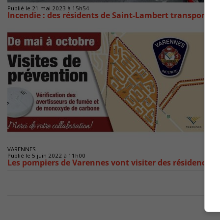
Publié le 21 mai 2023 à 15h54
Incendie : des résidents de Saint-Lambert transportés à
VARENNES
Publié le 5 juin 2022 à 11h00
Les pompiers de Varennes vont visiter des résidences