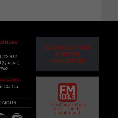
OINDRE
ABONNEZ-VOUS
À NOTRE
aint-Jean
INFOLETTRE
 (Québec)
 2W8
-646-6800
m1033.ca
Z-NOUS
Téléchargez notre
application dès
maintenant !