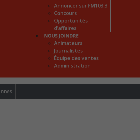
Annoncer sur FM103,3
Concours
Opportunités
d’affaires
NOUS JOINDRE
Animateurs
Journalistes
Équipe des ventes
Administration
rennes