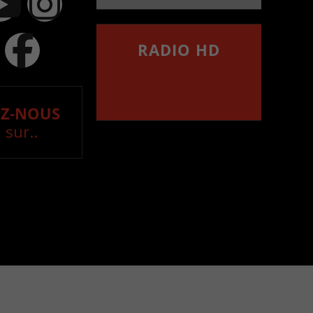
RADIO HD
••••••••••••••••••
Comment synthoniser la
fréquence HD dans
votre voiture
Z-NOUS
 sur..