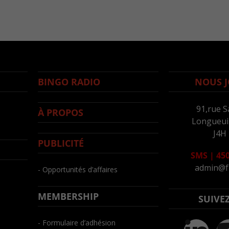
BINGO RADIO
NOUS J
91,rue S
À PROPOS
Longueuil
J4H
PUBLICITÉ
SMS
|
450
admin@f
- Opportunités d’affaires
MEMBERSHIP
SUIVE
- Formulaire d’adhésion