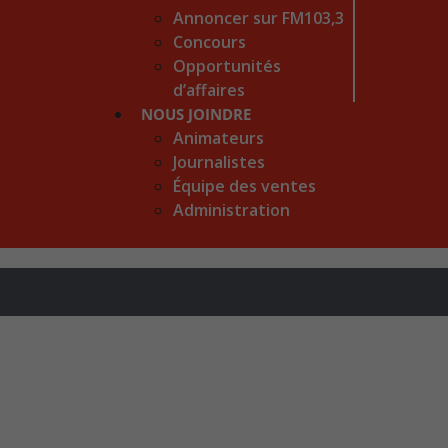
Annoncer sur FM103,3
Concours
Opportunités
d’affaires
NOUS JOINDRE
Animateurs
Journalistes
Équipe des ventes
Administration