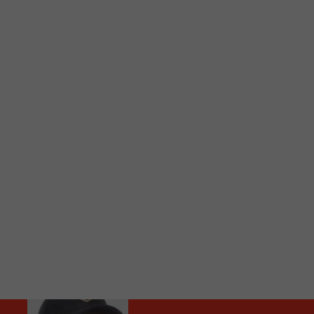
C
Vous avez envie d’écouter le FM 103,3 ou notre nouv
Ajoutez un signet FM 103,3 sur votre écran d’accueil
Voici la procédure ;)
À partir de votre téléphone, allez sur le site inte
Ensuite cliquez sur l’icône situé au bas de votre éc
(celui qui représente un carré incluant une flèche d
Cliquez maintenant sur l’option Ajouter sur l’écran
Faites Enregistrer en haut à droite.
Et voilà! Toutes les infos et l’écoute de votre radio loca
Audio