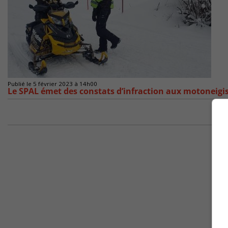
Publié le 5 février 2023 à 14h00
Le SPAL émet des constats d’infraction aux motoneigi