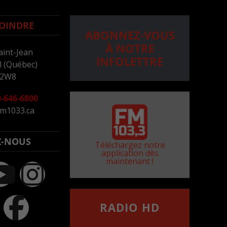
OINDRE
ABONNEZ-VOUS
À NOTRE
aint-Jean
INFOLETTRE
 (Québec)
 2W8
-646-6800
m1033.ca
Z-NOUS
Téléchargez notre
application dès
maintenant !
RADIO HD
••••••••••••••••••
Comment synthoniser la