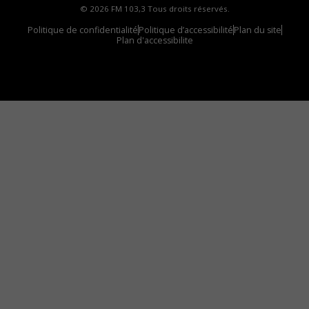
© 2026 FM 103,3 Tous droits réservés.
Politique de confidentialité
Politique d’accessibilité
Plan du site
Plan d'accessibilite
Comment installer notre vignette sur votre
appareil mobile