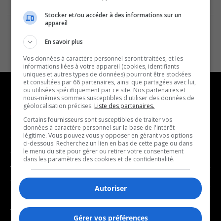
Stocker et/ou accéder à des informations sur un
appareil
En savoir plus
Vos données à caractère personnel seront traitées, et les
informations liées à votre appareil (cookies, identifiants
uniques et autres types de données) pourront être stockées
et consultées par 66 partenaires, ainsi que partagées avec lui,
ou utilisées spécifiquement par ce site. Nos partenaires et
nous-mêmes sommes susceptibles d'utiliser des données de
géolocalisation précises.
Liste des partenaires.
NOUVELLES
MUSIQUE
Certains fournisseurs sont susceptibles de traiter vos
données à caractère personnel sur la base de l'intérêt
légitime. Vous pouvez vous y opposer en gérant vos options
- Affaires municipales
- Décompte franco
ci-dessous. Recherchez un lien en bas de cette page ou dans
- Communauté / Social
- Joué récemment
le menu du site pour gérer ou retirer votre consentement
dans les paramètres des cookies et de confidentialité.
- Culture
BALADOS
- Économie
Autoriser
- Éducation
- Affaires
- Environnement
- Art de vivre
Gérer vos préférences