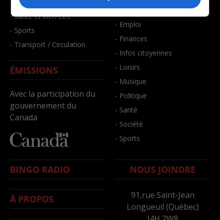
- Faits divers
- Bien-être
- Santé et bien-être
- Emploi
- Sports
- Finances
- Transport / Circulation
- Infos citoyennes
- Loisirs
ÉMISSIONS
- Musique
Avec la participation du
- Politique
gouvernement du
- Santé
Canada
- Société
- Sports
BINGO RADIO
NOUS JOINDRE
91,rue Saint-Jean
À PROPOS
Longueuil (Québec)
J4H 2W8