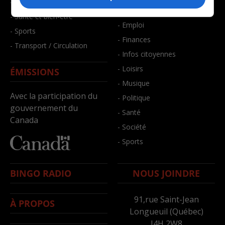
- Faits divers
- Bien-être
- Santé et bien-être
- Emploi
- Sports
- Finances
- Transport / Circulation
- Infos citoyennes
- Loisirs
ÉMISSIONS
- Musique
Avec la participation du
- Politique
gouvernement du
- Santé
Canada
- Société
- Sports
BINGO RADIO
NOUS JOINDRE
91,rue Saint-Jean
À PROPOS
Longueuil (Québec)
J4H 2W8