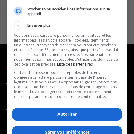
Stocker et/ou accéder à des informations sur un
appareil
En savoir plus
Vos données à caractère personnel seront traitées, et les
informations liées à votre appareil (cookies, identifiants
uniques et autres types de données) pourront être stockées
et consultées par 66 partenaires, ainsi que partagées avec lui,
ou utilisées spécifiquement par ce site. Nos partenaires et
nous-mêmes sommes susceptibles d'utiliser des données de
géolocalisation précises.
Liste des partenaires.
NOUVELLES
MUSIQUE
Certains fournisseurs sont susceptibles de traiter vos
données à caractère personnel sur la base de l'intérêt
légitime. Vous pouvez vous y opposer en gérant vos options
- Affaires municipales
- Décompte franco
ci-dessous. Recherchez un lien en bas de cette page ou dans
- Communauté / Social
- Joué récemment
le menu du site pour gérer ou retirer votre consentement
dans les paramètres des cookies et de confidentialité.
- Culture
BALADOS
- Économie
Autoriser
- Éducation
- Affaires
- Environnement
- Art de vivre
Gérer vos préférences