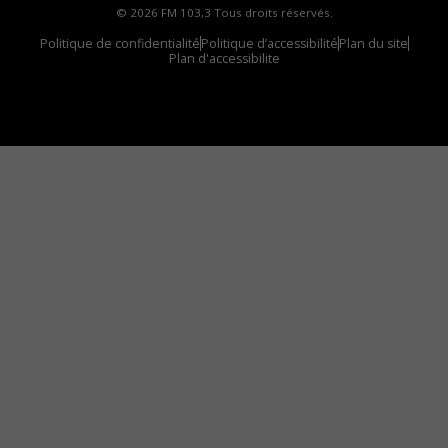
© 2026 FM 103,3 Tous droits réservés.
Politique de confidentialité
Politique d’accessibilité
Plan du site
Plan d'accessibilite
Comment installer notre vignette sur votre
appareil mobile