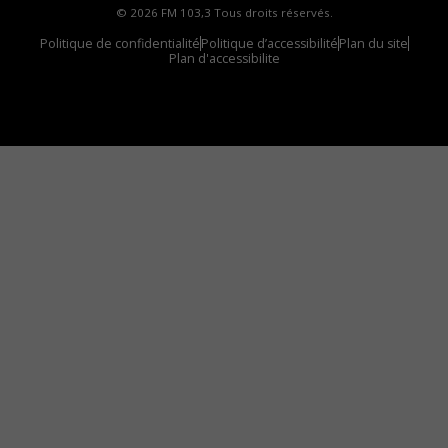
© 2026 FM 103,3 Tous droits réservés.
Politique de confidentialité
Politique d’accessibilité
Plan du site
Plan d'accessibilite
Comment installer notre vignette sur votre
appareil mobile