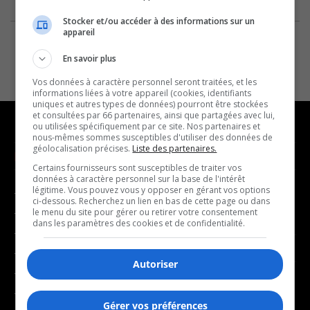
Stocker et/ou accéder à des informations sur un
appareil
En savoir plus
Vos données à caractère personnel seront traitées, et les
informations liées à votre appareil (cookies, identifiants
uniques et autres types de données) pourront être stockées
et consultées par 66 partenaires, ainsi que partagées avec lui,
ou utilisées spécifiquement par ce site. Nos partenaires et
nous-mêmes sommes susceptibles d'utiliser des données de
géolocalisation précises.
Liste des partenaires.
NOUVELLES
MUSIQUE
Certains fournisseurs sont susceptibles de traiter vos
données à caractère personnel sur la base de l'intérêt
légitime. Vous pouvez vous y opposer en gérant vos options
- Affaires municipales
- Décompte franco
ci-dessous. Recherchez un lien en bas de cette page ou dans
- Communauté / Social
- Joué récemment
le menu du site pour gérer ou retirer votre consentement
dans les paramètres des cookies et de confidentialité.
- Culture
BALADOS
- Économie
Autoriser
- Éducation
- Affaires
- Environnement
- Art de vivre
Gérer vos préférences