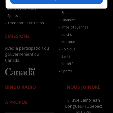
- Faits divers
- Bien-être
- Santé et bien-être
- Emploi
- Sports
- Finances
- Transport / Circulation
- Infos citoyennes
- Loisirs
ÉMISSIONS
- Musique
Avec la participation du
- Politique
gouvernement du
- Santé
Canada
- Société
- Sports
BINGO RADIO
NOUS JOINDRE
91,rue Saint-Jean
À PROPOS
Longueuil (Québec)
J4H 2W8