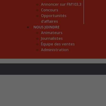
Annoncer sur FM103,3
Concours
Opportunités
d’affaires
NOUS JOINDRE
Animateurs
Journalistes
Équipe des ventes
Administration