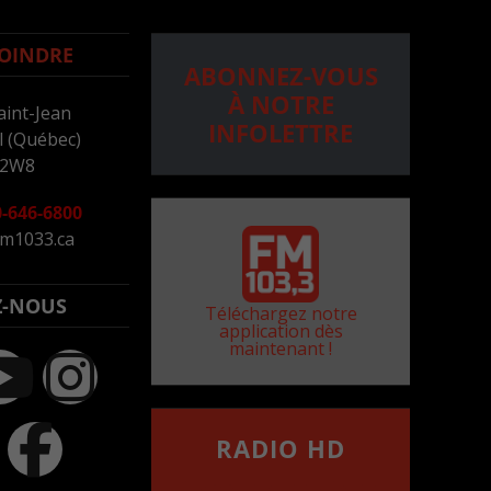
OINDRE
ABONNEZ-VOUS
À NOTRE
aint-Jean
INFOLETTRE
 (Québec)
 2W8
-646-6800
m1033.ca
Z-NOUS
Téléchargez notre
application dès
maintenant !
RADIO HD
••••••••••••••••••
Comment synthoniser la