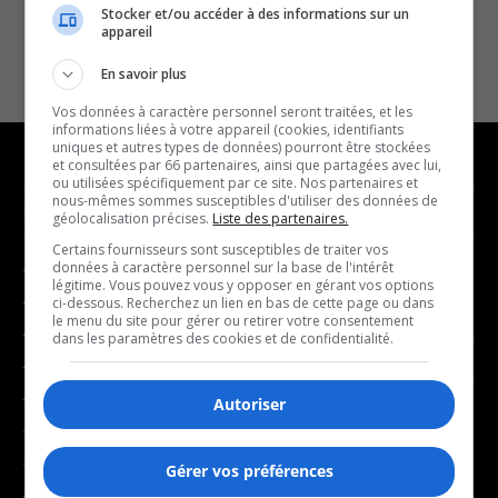
Stocker et/ou accéder à des informations sur un
appareil
En savoir plus
Vos données à caractère personnel seront traitées, et les
informations liées à votre appareil (cookies, identifiants
uniques et autres types de données) pourront être stockées
et consultées par 66 partenaires, ainsi que partagées avec lui,
ou utilisées spécifiquement par ce site. Nos partenaires et
nous-mêmes sommes susceptibles d'utiliser des données de
NOUVELLES
MUSIQUE
géolocalisation précises.
Liste des partenaires.
Certains fournisseurs sont susceptibles de traiter vos
données à caractère personnel sur la base de l'intérêt
- Affaires municipales
- Décompte franco
légitime. Vous pouvez vous y opposer en gérant vos options
- Communauté / Social
- Joué récemment
ci-dessous. Recherchez un lien en bas de cette page ou dans
le menu du site pour gérer ou retirer votre consentement
- Culture
dans les paramètres des cookies et de confidentialité.
BALADOS
- Économie
- Éducation
Autoriser
- Affaires
- Environnement
- Art de vivre
- Faits divers
Gérer vos préférences
- Bien-être
- Santé et bien-être