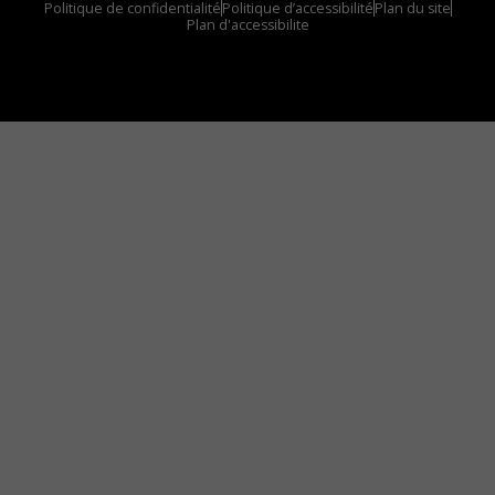
Politique de confidentialité
Politique d’accessibilité
Plan du site
Plan d'accessibilite
Comment installer notre vignette sur votre
appareil mobile
Vous avez envie d’écouter le FM 103,3 ou notre