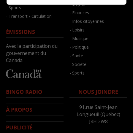
- Emploi
- Sports
- Finances
- Transport / Circulation
- Infos citoyennes
- Loisirs
ÉMISSIONS
- Musique
Avec la participation du
- Politique
gouvernement du
- Santé
Canada
- Société
- Sports
BINGO RADIO
NOUS JOINDRE
91,rue Saint-Jean
À PROPOS
Longueuil (Québec)
J4H 2W8
PUBLICITÉ