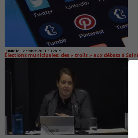
Publié le 1 octobre 2021 à 12h15
Élections municipales: des « trolls » aux débats à Sai