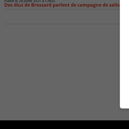
Publié le 28 juillet 2021 à 12h55
Des élus de Brossard parlent de campagne de salissag