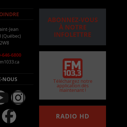
OINDRE
ABONNEZ-VOUS
À NOTRE
aint-Jean
INFOLETTRE
 (Québec)
 2W8
-646-6800
m1033.ca
Z-NOUS
Téléchargez notre
application dès
maintenant !
RADIO HD
••••••••••••••••••
Comment synthoniser la