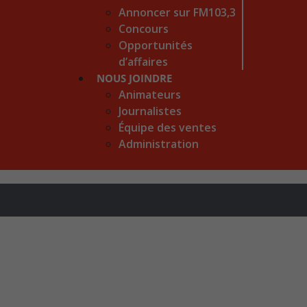
Annoncer sur FM103,3
Concours
Opportunités
d’affaires
NOUS JOINDRE
Animateurs
Journalistes
Équipe des ventes
Administration