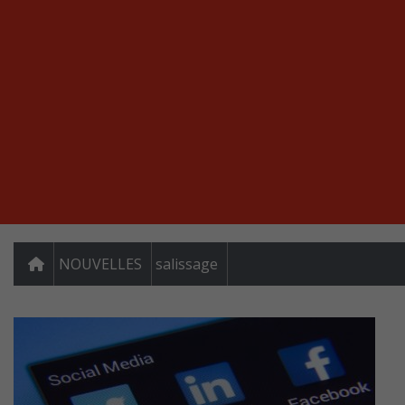
NOUVELLES
salissage