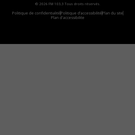
© 2026 FM 103,3 Tous droits réservés.
Politique de confidentialité
Politique d’accessibilité
Plan du site
Plan d'accessibilite
Comment installer notre vignette sur votre
appareil mobile