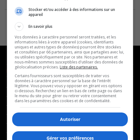
Stocker et/ou accéder à des informations sur un
appareil
En savoir plus
Vos données à caractère personnel seront traitées, et les
informations liées à votre appareil (cookies, identifiants
uniques et autres types de données) pourront être stockées
et consultées par 66 partenaires, ainsi que partagées avec lui,
ou utilisées spécifiquement par ce site. Nos partenaires et
nous-mêmes sommes susceptibles d'utiliser des données de
géolocalisation précises.
Liste des partenaires.
NOUVELLES
MUSIQUE
Certains fournisseurs sont susceptibles de traiter vos
données à caractère personnel sur la base de l'intérêt
légitime. Vous pouvez vous y opposer en gérant vos options
- Affaires municipales
- Décompte franco
ci-dessous. Recherchez un lien en bas de cette page ou dans
- Communauté / Social
- Joué récemment
le menu du site pour gérer ou retirer votre consentement
dans les paramètres des cookies et de confidentialité.
- Culture
BALADOS
- Économie
Autoriser
- Éducation
- Affaires
- Environnement
- Art de vivre
Gérer vos préférences