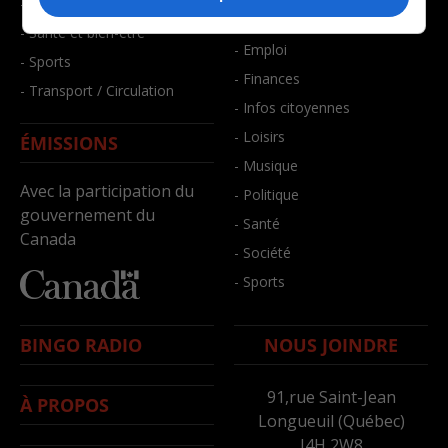
- Faits divers
- Bien-être
- Santé et bien-être
- Emploi
- Sports
- Finances
- Transport / Circulation
- Infos citoyennes
- Loisirs
ÉMISSIONS
- Musique
Avec la participation du
- Politique
gouvernement du
- Santé
Canada
- Société
- Sports
BINGO RADIO
NOUS JOINDRE
91,rue Saint-Jean
À PROPOS
Longueuil (Québec)
J4H 2W8