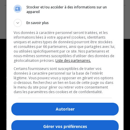
Stocker et/ou accéder à des informations sur un
appareil
En savoir plus
Vos données à caractère personnel seront traitées, et les
informations liées à votre appareil (cookies, identifiants
uniques et autres types de données) pourront être stockées
et consultées par 66 partenaires, ainsi que partagées avec lui,
ou utilisées spécifiquement par ce site. Nos partenaires et
nous-mêmes sommes susceptibles d'utiliser des données de
géolocalisation précises.
Liste des partenaires.
NOUVELLES
MUSIQUE
Certains fournisseurs sont susceptibles de traiter vos
données à caractère personnel sur la base de l'intérêt
- Affaires municipales
- Décompte franco
légitime. Vous pouvez vous y opposer en gérant vos options
ci-dessous. Recherchez un lien en bas de cette page ou dans
- Communauté / Social
- Joué récemment
le menu du site pour gérer ou retirer votre consentement
dans les paramètres des cookies et de confidentialité.
- Culture
BALADOS
- Économie
Autoriser
- Éducation
- Affaires
- Environnement
- Art de vivre
Gérer vos préférences
- Faits divers