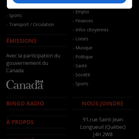
- Bien-être
- Santé et bien-être
- Emploi
- Sports
- Finances
- Transport / Circulation
- Infos citoyennes
- Loisirs
ÉMISSIONS
- Musique
Avec la participation du
- Politique
gouvernement du
- Santé
Canada
- Société
- Sports
BINGO RADIO
NOUS JOINDRE
91,rue Saint-Jean
À PROPOS
Longueuil (Québec)
J4H 2W8