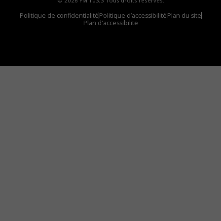
© 2026 FM 103,3 Tous droits réservés.
Politique de confidentialité
Politique d’accessibilité
Plan du site
Plan d'accessibilite
Comment installer notre vignette sur votre
appareil mobile