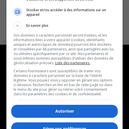
Stocker et/ou accéder à des informations sur un
appareil
En savoir plus
Vos données à caractère personnel seront traitées, et les
informations liées à votre appareil (cookies, identifiants
uniques et autres types de données) pourront être stockées
et consultées par 66 partenaires, ainsi que partagées avec lui,
ou utilisées spécifiquement par ce site. Nos partenaires et
nous-mêmes sommes susceptibles d'utiliser des données de
géolocalisation précises.
Liste des partenaires.
NOUVELLES
MUSIQUE
Certains fournisseurs sont susceptibles de traiter vos
données à caractère personnel sur la base de l'intérêt
légitime. Vous pouvez vous y opposer en gérant vos options
- Affaires municipales
- Décompte franco
ci-dessous. Recherchez un lien en bas de cette page ou dans
le menu du site pour gérer ou retirer votre consentement
- Communauté / Social
- Joué récemment
dans les paramètres des cookies et de confidentialité.
- Culture
BALADOS
- Économie
Autoriser
- Éducation
- Affaires
- Environnement
Gérer vos préférences