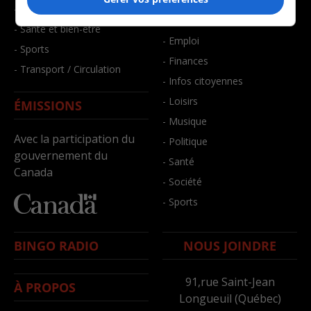
- Art de vivre
- Faits divers
- Bien-être
- Santé et bien-être
- Emploi
- Sports
- Finances
- Transport / Circulation
- Infos citoyennes
- Loisirs
ÉMISSIONS
- Musique
Avec la participation du
- Politique
gouvernement du
- Santé
Canada
- Société
- Sports
BINGO RADIO
NOUS JOINDRE
91,rue Saint-Jean
À PROPOS
Longueuil (Québec)