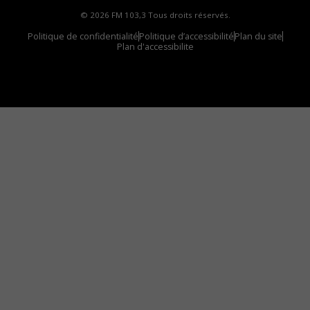
© 2026 FM 103,3 Tous droits réservés.
Politique de confidentialité
Politique d’accessibilité
Plan du site
Plan d'accessibilite
Comment installer notre vignette sur votre
appareil mobile