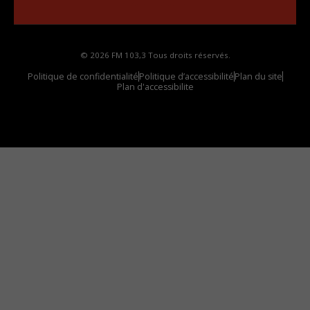
votre voiture
© 2026 FM 103,3 Tous droits réservés.
Politique de confidentialité
Politique d’accessibilité
Plan du site
Plan d'accessibilite
Comment installer notre vignette sur votre