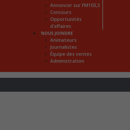
Annoncer sur FM103,3
Concours
Opportunités
d’affaires
NOUS JOINDRE
Animateurs
Journalistes
Équipe des ventes
Administration