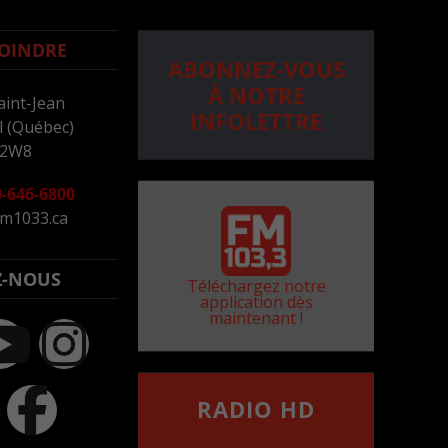
OINDRE
ABONNEZ-VOUS
À NOTRE
aint-Jean
INFOLETTRE
 (Québec)
 2W8
-646-6800
m1033.ca
Z-NOUS
Téléchargez notre
application dès
maintenant !
RADIO HD
••••••••••••••••••
Comment synthoniser la