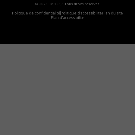
© 2026 FM 103,3 Tous droits réservés.
Politique de confidentialité
Politique d’accessibilité
Plan du site
Plan d'accessibilite
Comment installer notre vignette sur votre
appareil mobile