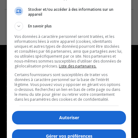
Stocker et/ou accéder à des informations sur un
appareil
En savoir plus
Vos données à caractère personnel seront traitées, et les
informations liées à votre appareil (cookies, identifiants
uniques et autres types de données) pourront être stockées
et consultées par 66 partenaires, ainsi que partagées avec lui,
ou utilisées spécifiquement par ce site. Nos partenaires et
nous-mêmes sommes susceptibles d'utiliser des données de
géolocalisation précises.
Liste des partenaires.
NOUVELLES
MUSIQUE
Certains fournisseurs sont susceptibles de traiter vos
données à caractère personnel sur la base de l'intérêt
légitime. Vous pouvez vous y opposer en gérant vos options
- Affaires municipales
- Décompte franco
ci-dessous. Recherchez un lien en bas de cette page ou dans
- Communauté / Social
- Joué récemment
le menu du site pour gérer ou retirer votre consentement
dans les paramètres des cookies et de confidentialité.
- Culture
BALADOS
- Économie
Autoriser
- Éducation
- Affaires
- Environnement
- Art de vivre
Gérer vos préférences