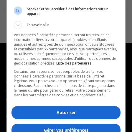
Stocker et/ou accéder à des informations sur un
appareil
En savoir plus
Vos données à caractère personnel seront traitées, et les
informations liées à votre appareil (cookies, identifiants
uniques et autres types de données) pourront être stockées
et consultées par 66 partenaires, ainsi que partagées avec lui,
ou utilisées spécifiquement par ce site. Nos partenaires et
nous-mêmes sommes susceptibles d'utiliser des données de
géolocalisation précises.
Liste des partenaires.
NOUVELLES
MUSIQUE
Certains fournisseurs sont susceptibles de traiter vos
données à caractère personnel sur la base de l'intérêt
légitime. Vous pouvez vous y opposer en gérant vos options
- Affaires municipales
- Décompte franco
ci-dessous. Recherchez un lien en bas de cette page ou dans
- Communauté / Social
- Joué récemment
le menu du site pour gérer ou retirer votre consentement
dans les paramètres des cookies et de confidentialité.
- Culture
BALADOS
- Économie
Autoriser
- Éducation
- Affaires
- Environnement
- Art de vivre
Gérer vos préférences