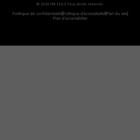
© 2026 FM 103,3 Tous droits réservés.
Politique de confidentialité
Politique d’accessibilité
Plan du site
Plan d'accessibilite
Comment installer notre vignette sur votre
appareil mobile