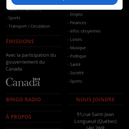
- Faits divers
- Bien-être
- Santé et bien-être
- Emploi
- Sports
- Finances
- Transport / Circulation
- Infos citoyennes
- Loisirs
ÉMISSIONS
- Musique
Avec la participation du
- Politique
gouvernement du
- Santé
Canada
- Société
- Sports
BINGO RADIO
NOUS JOINDRE
91,rue Saint-Jean
À PROPOS
Longueuil (Québec)
J4H 2W8