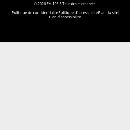
© 2026 FM 103,3 Tous droits réservés.
Politique de confidentialité
Politique d’accessibilité
Plan du site
Plan d'accessibilite
Comment installer notre vignette sur votre
appareil mobile