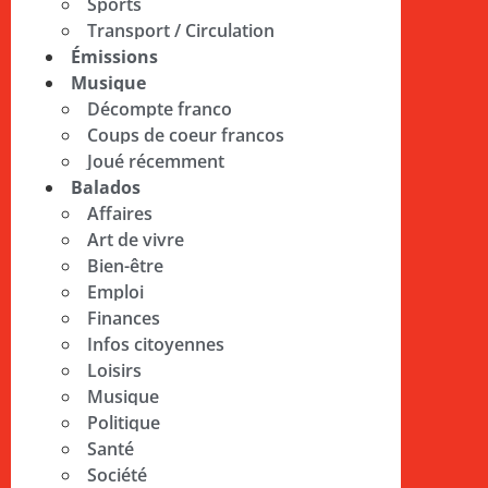
Sports
Transport / Circulation
Émissions
Musique
Décompte franco
Coups de coeur francos
Joué récemment
Balados
Affaires
Art de vivre
Bien-être
Emploi
Finances
Infos citoyennes
Loisirs
Musique
Politique
Santé
Société