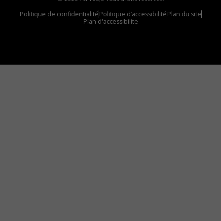
Politique de confidentialité
Politique d’accessibilité
Plan du site
Plan d'accessibilite
Comment installer notre vignette sur votre
appareil mobile