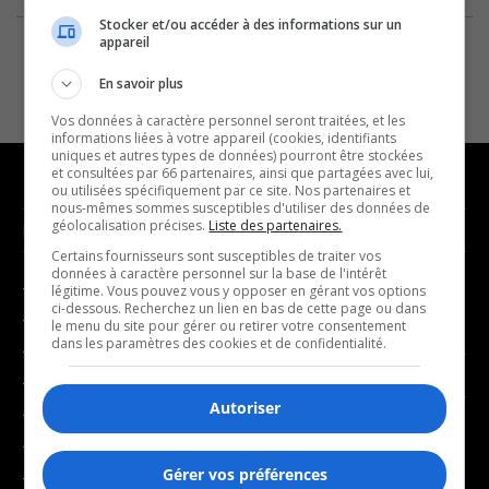
Stocker et/ou accéder à des informations sur un
appareil
En savoir plus
Vos données à caractère personnel seront traitées, et les
informations liées à votre appareil (cookies, identifiants
uniques et autres types de données) pourront être stockées
et consultées par 66 partenaires, ainsi que partagées avec lui,
ou utilisées spécifiquement par ce site. Nos partenaires et
nous-mêmes sommes susceptibles d'utiliser des données de
géolocalisation précises.
Liste des partenaires.
NOUVELLES
MUSIQUE
Certains fournisseurs sont susceptibles de traiter vos
données à caractère personnel sur la base de l'intérêt
- Affaires municipales
- Décompte franco
légitime. Vous pouvez vous y opposer en gérant vos options
ci-dessous. Recherchez un lien en bas de cette page ou dans
- Communauté / Social
- Joué récemment
le menu du site pour gérer ou retirer votre consentement
dans les paramètres des cookies et de confidentialité.
- Culture
BALADOS
- Économie
Autoriser
- Éducation
- Affaires
- Environnement
- Art de vivre
Gérer vos préférences
- Faits divers