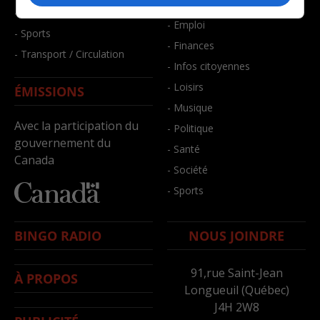
- Bien-être
- Santé et bien-être
- Emploi
- Sports
- Finances
- Transport / Circulation
- Infos citoyennes
- Loisirs
ÉMISSIONS
- Musique
Avec la participation du
- Politique
gouvernement du
- Santé
Canada
- Société
- Sports
BINGO RADIO
NOUS JOINDRE
91,rue Saint-Jean
À PROPOS
Longueuil (Québec)
J4H 2W8