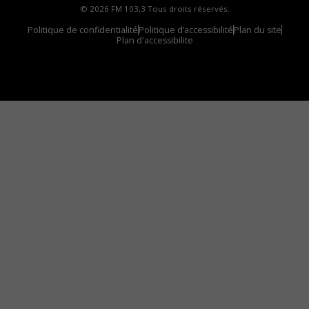
© 2026 FM 103,3 Tous droits réservés.
Politique de confidentialité
Politique d’accessibilité
Plan du site
Plan d'accessibilite
Comment installer notre vignette sur votre
appareil mobile