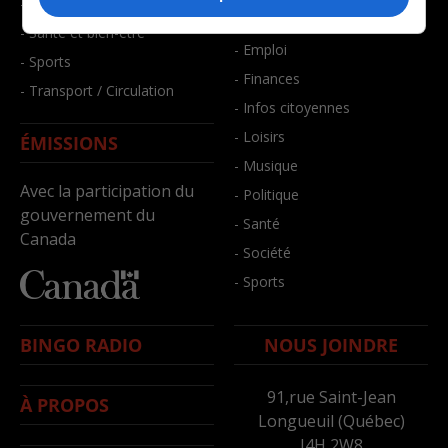
- Faits divers
- Bien-être
- Santé et bien-être
- Emploi
- Sports
- Finances
- Transport / Circulation
- Infos citoyennes
- Loisirs
ÉMISSIONS
- Musique
Avec la participation du
- Politique
gouvernement du
- Santé
Canada
- Société
- Sports
BINGO RADIO
NOUS JOINDRE
91,rue Saint-Jean
À PROPOS
Longueuil (Québec)
J4H 2W8