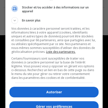
Stocker et/ou accéder à des informations sur un
appareil
En savoir plus
Vos données à caractère personnel seront traitées, et les
informations liées à votre appareil (cookies, identifiants
uniques et autres types de données) pourront être stockées
et consultées par 66 partenaires, ainsi que partagées avec lui,
ou utilisées spécifiquement par ce site. Nos partenaires et
nous-mêmes sommes susceptibles d'utiliser des données de
géolocalisation précises.
Liste des partenaires.
NOUVELLES
MUSIQUE
Certains fournisseurs sont susceptibles de traiter vos
données à caractère personnel sur la base de l'intérêt
légitime. Vous pouvez vous y opposer en gérant vos options
- Affaires municipales
- Décompte franco
ci-dessous. Recherchez un lien en bas de cette page ou dans
- Communauté / Social
- Joué récemment
le menu du site pour gérer ou retirer votre consentement
dans les paramètres des cookies et de confidentialité.
- Culture
BALADOS
- Économie
Autoriser
- Éducation
- Affaires
- Environnement
- Art de vivre
Gérer vos préférences