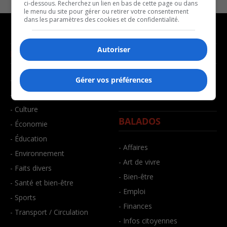
ci-dessous. Recherchez un lien en bas de cette page ou dans
le menu du site pour gérer ou retirer votre consentement
dans les paramètres des cookies et de confidentialité.
Autoriser
NOUVELLES
MUSIQUE
- Affaires municipales
- Décompte franco
Gérer vos préférences
- Communauté / Social
- Joué récemment
- Culture
BALADOS
- Économie
- Éducation
- Affaires
- Environnement
- Art de vivre
- Faits divers
- Bien-être
- Santé et bien-être
- Emploi
- Sports
- Finances
- Transport / Circulation
- Infos citoyennes