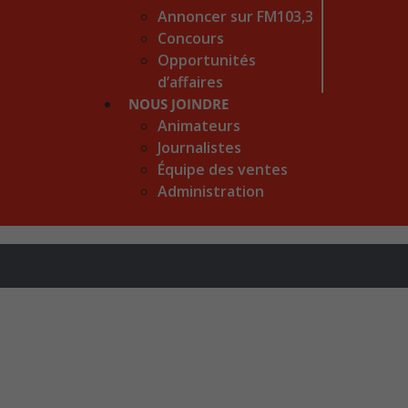
Annoncer sur FM103,3
Concours
Opportunités
d’affaires
NOUS JOINDRE
Animateurs
Journalistes
Équipe des ventes
Administration