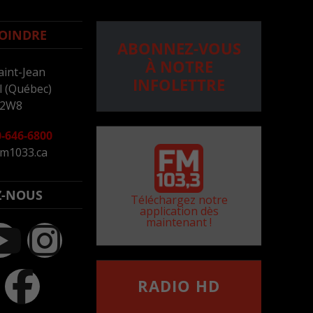
OINDRE
ABONNEZ-VOUS
À NOTRE
aint-Jean
INFOLETTRE
 (Québec)
 2W8
-646-6800
m1033.ca
Z-NOUS
Téléchargez notre
application dès
maintenant !
RADIO HD
••••••••••••••••••
Comment synthoniser la