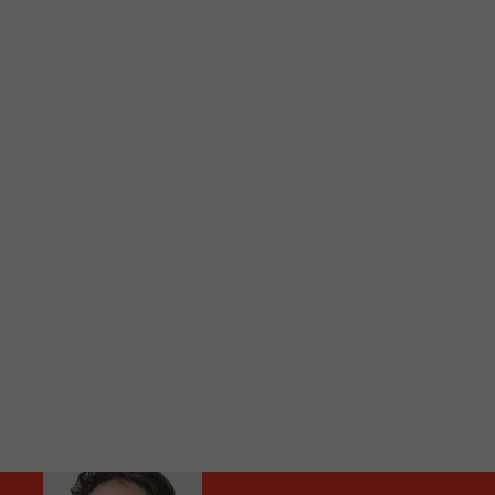
C
Vous avez envie d’écouter le FM 103,3 ou notre nouv
Ajoutez un signet FM 103,3 sur votre écran d’accueil
Voici la procédure ;)
À partir de votre téléphone, allez sur le site inte
Ensuite cliquez sur l’icône situé au bas de votre éc
(celui qui représente un carré incluant une flèche d
Cliquez maintenant sur l’option Ajouter sur l’écran
Faites Enregistrer en haut à droite.
Et voilà! Toutes les infos et l’écoute de votre radio loca
Audio