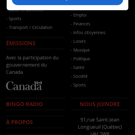
- Faits divers
- Bien-être
- Santé et bien-être
- Emploi
- Sports
- Finances
- Transport / Circulation
- Infos citoyennes
- Loisirs
ÉMISSIONS
- Musique
Avec la participation du
- Politique
gouvernement du
- Santé
Canada
- Société
- Sports
BINGO RADIO
NOUS JOINDRE
91,rue Saint-Jean
À PROPOS
Longueuil (Québec)
J4H 2W8