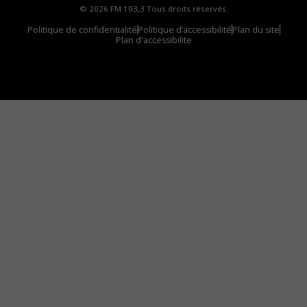
© 2026 FM 103,3 Tous droits réservés.
Politique de confidentialité
Politique d’accessibilité
Plan du site
Plan d'accessibilite
Comment installer notre vignette sur votre
appareil mobile