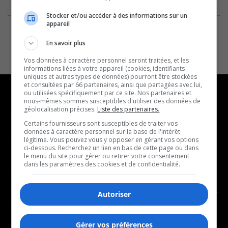
Stocker et/ou accéder à des informations sur un
appareil
En savoir plus
Vos données à caractère personnel seront traitées, et les
informations liées à votre appareil (cookies, identifiants
uniques et autres types de données) pourront être stockées
et consultées par 66 partenaires, ainsi que partagées avec lui,
ou utilisées spécifiquement par ce site. Nos partenaires et
nous-mêmes sommes susceptibles d'utiliser des données de
géolocalisation précises.
Liste des partenaires.
NOUVELLES
MUSIQUE
Certains fournisseurs sont susceptibles de traiter vos
données à caractère personnel sur la base de l'intérêt
légitime. Vous pouvez vous y opposer en gérant vos options
- Affaires municipales
- Décompte franco
ci-dessous. Recherchez un lien en bas de cette page ou dans
- Communauté / Social
- Joué récemment
le menu du site pour gérer ou retirer votre consentement
dans les paramètres des cookies et de confidentialité.
- Culture
BALADOS
- Économie
Autoriser
- Éducation
- Affaires
- Environnement
- Art de vivre
Gérer vos préférences