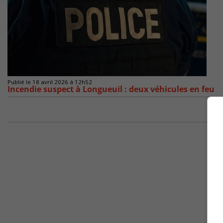
Publié le 18 avril 2026 à 12h52
Incendie suspect à Longueuil : deux véhicules en feu