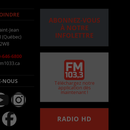
OINDRE
ABONNEZ-VOUS
À NOTRE
aint-Jean
INFOLETTRE
 (Québec)
 2W8
-646-6800
m1033.ca
Z-NOUS
Téléchargez notre
application dès
maintenant !
RADIO HD
••••••••••••••••••
Comment synthoniser la