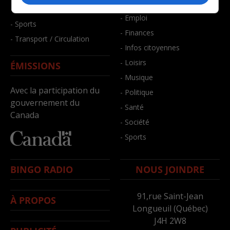
- Bien-être
- Santé et bien-être
- Emploi
- Sports
- Finances
- Transport / Circulation
- Infos citoyennes
- Loisirs
ÉMISSIONS
- Musique
Avec la participation du
- Politique
gouvernement du
- Santé
Canada
- Société
- Sports
BINGO RADIO
NOUS JOINDRE
91,rue Saint-Jean
À PROPOS
Longueuil (Québec)
J4H 2W8