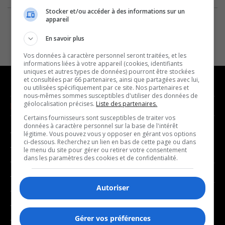
Stocker et/ou accéder à des informations sur un
appareil
En savoir plus
Vos données à caractère personnel seront traitées, et les
informations liées à votre appareil (cookies, identifiants
uniques et autres types de données) pourront être stockées
et consultées par 66 partenaires, ainsi que partagées avec lui,
ou utilisées spécifiquement par ce site. Nos partenaires et
nous-mêmes sommes susceptibles d'utiliser des données de
géolocalisation précises.
Liste des partenaires.
NOUVELLES
MUSIQUE
Certains fournisseurs sont susceptibles de traiter vos
données à caractère personnel sur la base de l'intérêt
- Affaires municipales
- Décompte franco
légitime. Vous pouvez vous y opposer en gérant vos options
ci-dessous. Recherchez un lien en bas de cette page ou dans
- Communauté / Social
- Joué récemment
le menu du site pour gérer ou retirer votre consentement
dans les paramètres des cookies et de confidentialité.
- Culture
BALADOS
- Économie
Autoriser
- Éducation
- Affaires
- Environnement
- Art de vivre
Gérer vos préférences
- Faits divers