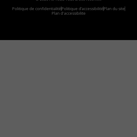
Politique de confidentialité
Politique d’accessibilité
Plan du site
Plan d'accessibilite
Comment installer notre vignette sur votre
appareil mobile