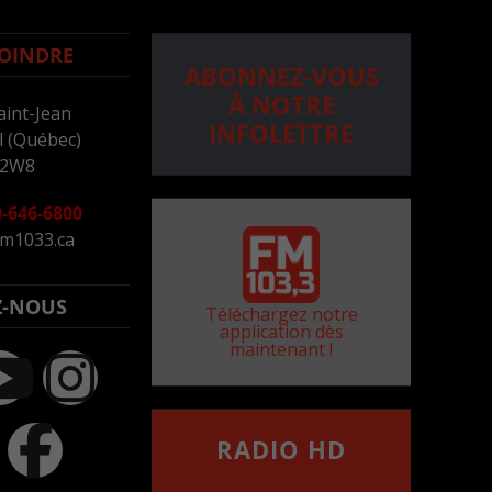
OINDRE
ABONNEZ-VOUS
À NOTRE
aint-Jean
INFOLETTRE
 (Québec)
 2W8
-646-6800
m1033.ca
Z-NOUS
Téléchargez notre
application dès
maintenant !
RADIO HD
••••••••••••••••••
Comment synthoniser la