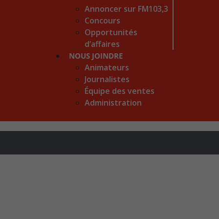
Annoncer sur FM103,3
Concours
Opportunités
d’affaires
NOUS JOINDRE
Animateurs
Journalistes
Équipe des ventes
Administration