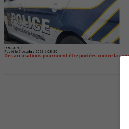
LONGUEUIL
Publié le 7 octobre 2025 à 08h30
Des accusations pourraient être portées contre la con