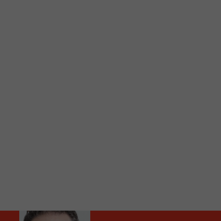
C
Vous avez envie d’écouter le FM 103,3 ou notre nouv
Ajoutez un signet FM 103,3 sur votre écran d’accueil
Voici la procédure ;)
À partir de votre téléphone, allez sur le site inte
Ensuite cliquez sur l’icône situé au bas de votre éc
(celui qui représente un carré incluant une flèche d
Cliquez maintenant sur l’option Ajouter sur l’écran
Faites Enregistrer en haut à droite.
Et voilà! Toutes les infos et l’écoute de votre radio loca
Audio