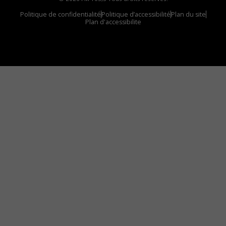
Politique de confidentialité
Politique d’accessibilité
Plan du site
Plan d'accessibilite
Comment installer notre vignette sur votre
appareil mobile