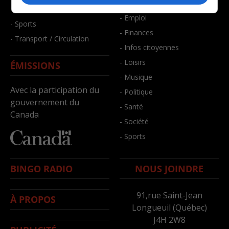
- Bien-être
- Santé et bien-être
- Emploi
- Sports
- Finances
- Transport / Circulation
- Infos citoyennes
- Loisirs
ÉMISSIONS
- Musique
Avec la participation du
- Politique
gouvernement du
- Santé
Canada
- Société
- Sports
BINGO RADIO
NOUS JOINDRE
91,rue Saint-Jean
À PROPOS
Longueuil (Québec)
J4H 2W8