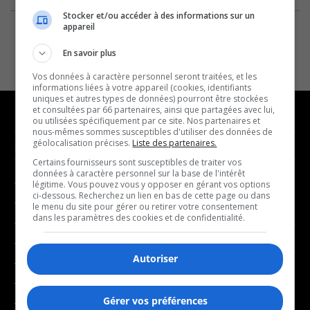
Stocker et/ou accéder à des informations sur un
appareil
En savoir plus
Vos données à caractère personnel seront traitées, et les
informations liées à votre appareil (cookies, identifiants
uniques et autres types de données) pourront être stockées
et consultées par 66 partenaires, ainsi que partagées avec lui,
ou utilisées spécifiquement par ce site. Nos partenaires et
nous-mêmes sommes susceptibles d'utiliser des données de
géolocalisation précises.
Liste des partenaires.
NOUVELLES
MUSIQUE
Certains fournisseurs sont susceptibles de traiter vos
données à caractère personnel sur la base de l'intérêt
- Affaires municipales
- Décompte franco
légitime. Vous pouvez vous y opposer en gérant vos options
ci-dessous. Recherchez un lien en bas de cette page ou dans
- Communauté / Social
- Joué récemment
le menu du site pour gérer ou retirer votre consentement
dans les paramètres des cookies et de confidentialité.
- Culture
BALADOS
- Économie
Autoriser
- Éducation
- Affaires
- Environnement
- Art de vivre
Gérer vos préférences
- Faits divers