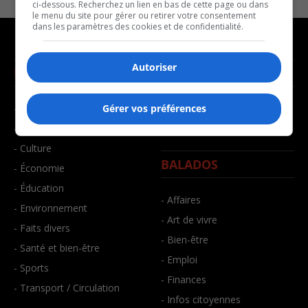
ci-dessous. Recherchez un lien en bas de cette page ou dans
le menu du site pour gérer ou retirer votre consentement
dans les paramètres des cookies et de confidentialité.
Autoriser
NOUVELLES
MUSIQUE
- Affaires municipales
- Décompte franco
Gérer vos préférences
- Communauté / Social
- Joué récemment
- Culture
BALADOS
- Économie
- Éducation
- Affaires
- Environnement
- Art de vivre
- Faits divers
- Bien-être
- Santé et bien-être
- Emploi
- Sports
- Finances
- Transport / Circulation
- Infos citoyennes