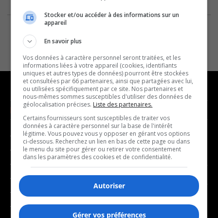
Stocker et/ou accéder à des informations sur un
appareil
En savoir plus
Vos données à caractère personnel seront traitées, et les
informations liées à votre appareil (cookies, identifiants
uniques et autres types de données) pourront être stockées
et consultées par 66 partenaires, ainsi que partagées avec lui,
ou utilisées spécifiquement par ce site. Nos partenaires et
nous-mêmes sommes susceptibles d'utiliser des données de
géolocalisation précises.
Liste des partenaires.
NOUVELLES
MUSIQUE
Certains fournisseurs sont susceptibles de traiter vos
données à caractère personnel sur la base de l'intérêt
légitime. Vous pouvez vous y opposer en gérant vos options
- Affaires municipales
- Décompte franco
ci-dessous. Recherchez un lien en bas de cette page ou dans
- Communauté / Social
- Joué récemment
le menu du site pour gérer ou retirer votre consentement
dans les paramètres des cookies et de confidentialité.
- Culture
BALADOS
- Économie
Autoriser
- Éducation
- Affaires
- Environnement
- Art de vivre
Gérer vos préférences