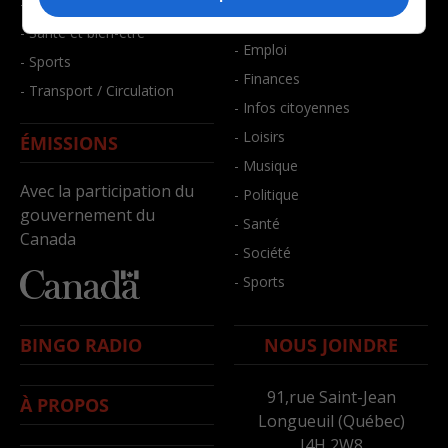
- Faits divers
- Bien-être
- Santé et bien-être
- Emploi
- Sports
- Finances
- Transport / Circulation
- Infos citoyennes
- Loisirs
ÉMISSIONS
- Musique
Avec la participation du
- Politique
gouvernement du
- Santé
Canada
- Société
- Sports
BINGO RADIO
NOUS JOINDRE
91,rue Saint-Jean
À PROPOS
Longueuil (Québec)
J4H 2W8