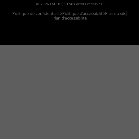
© 2026 FM 103,3 Tous droits réservés.
Politique de confidentialité
Politique d’accessibilité
Plan du site
Plan d'accessibilite
Comment installer notre vignette sur votre
appareil mobile