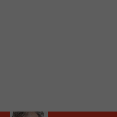
C
Vous avez envie d’écouter le FM 103,3 ou notre nouv
Ajoutez un signet FM 103,3 sur votre écran d’accueil
Voici la procédure ;)
À partir de votre téléphone, allez sur le site inte
Ensuite cliquez sur l’icône situé au bas de votre éc
(celui qui représente un carré incluant une flèche d
Cliquez maintenant sur l’option Ajouter sur l’écran
Faites Enregistrer en haut à droite.
Et voilà! Toutes les infos et l’écoute de votre radio loca
Audio