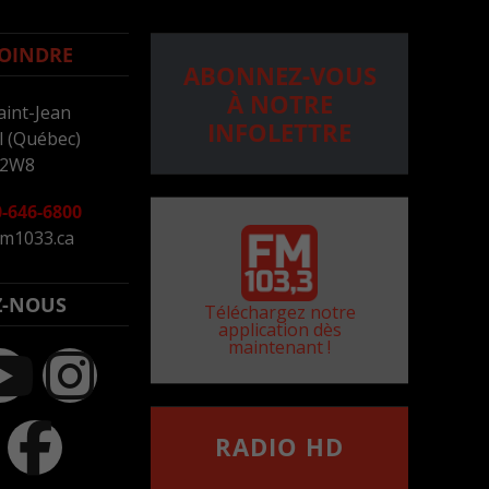
OINDRE
ABONNEZ-VOUS
À NOTRE
aint-Jean
INFOLETTRE
 (Québec)
 2W8
-646-6800
m1033.ca
Z-NOUS
Téléchargez notre
application dès
maintenant !
RADIO HD
••••••••••••••••••
Comment synthoniser la