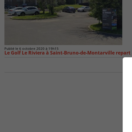
Publié le 6 octobre 2020 à 19h15
Le Golf Le Riviera à Saint-Bruno-de-Montarville repart