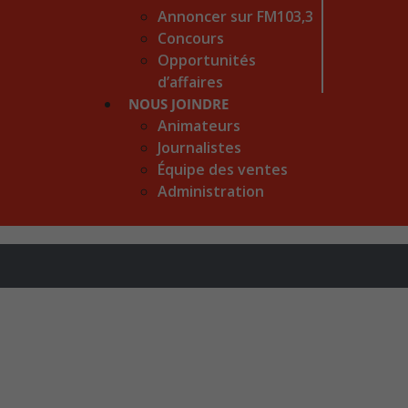
Annoncer sur FM103,3
Concours
Opportunités
d’affaires
NOUS JOINDRE
Animateurs
Journalistes
Équipe des ventes
Administration