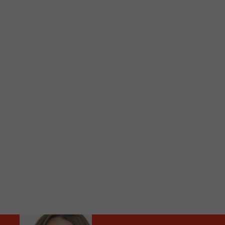
C
Vous avez envie d’écouter le FM 103,3 ou notre nouv
Ajoutez un signet FM 103,3 sur votre écran d’accueil
Voici la procédure ;)
À partir de votre téléphone, allez sur le site inte
Ensuite cliquez sur l’icône situé au bas de votre éc
(celui qui représente un carré incluant une flèche d
Cliquez maintenant sur l’option Ajouter sur l’écran
Faites Enregistrer en haut à droite.
Et voilà! Toutes les infos et l’écoute de votre radio loca
Audio