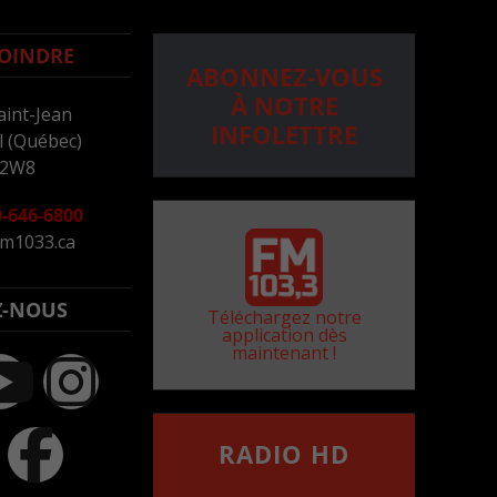
OINDRE
ABONNEZ-VOUS
À NOTRE
aint-Jean
INFOLETTRE
 (Québec)
 2W8
-646-6800
m1033.ca
Z-NOUS
Téléchargez notre
application dès
maintenant !
RADIO HD
••••••••••••••••••
Comment synthoniser la