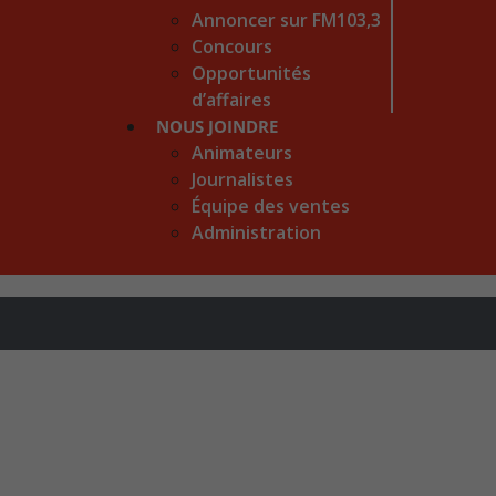
Annoncer sur FM103,3
Concours
Opportunités
d’affaires
NOUS JOINDRE
Animateurs
Journalistes
Équipe des ventes
Administration