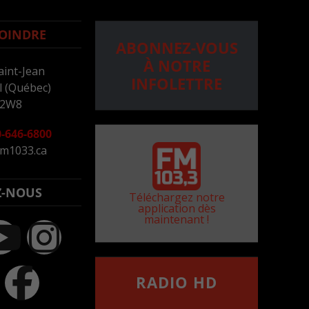
OINDRE
ABONNEZ-VOUS
À NOTRE
aint-Jean
INFOLETTRE
 (Québec)
 2W8
-646-6800
m1033.ca
Z-NOUS
Téléchargez notre
application dès
maintenant !
RADIO HD
••••••••••••••••••
Comment synthoniser la