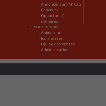
Annoncer sur FM103,3
Concours
Opportunités
d’affaires
NOUS JOINDRE
Animateurs
Journalistes
Équipe des ventes
Administration